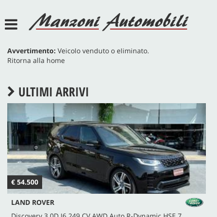
HOME
AZIENDA
Avvertimento:
Veicolo venduto o eliminato.
Ritorna alla home
SERVIZI
ULTIMI ARRIVI
LISTA VEICOLI
ACQUISTIAMO USATO
ASSISTENZA
€ 54.500
€
DEF POINT
LAND ROVER
JEEP POINT
Discovery 3.0D I6 249 CV AWD Auto R-Dynamic HSE 7