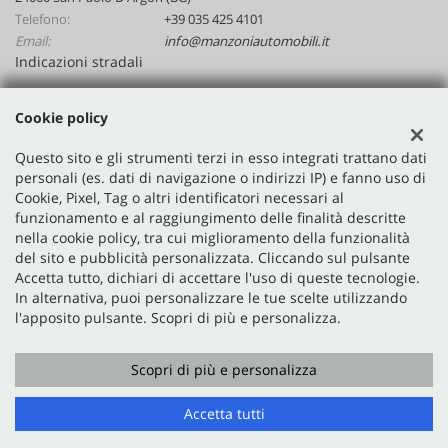
Telefono:
+39 035 425 4101
Email:
info@manzoniautomobili.it
Indicazioni stradali
Cookie policy
Dati fiscali:
Manzoni Automobili Srl
Questo sito e gli strumenti terzi in esso integrati trattano dati
personali (es. dati di navigazione o indirizzi IP) e fanno uso di
Via Nazionale, 48, San Paolo D'Argon (BG)
Cookie, Pixel, Tag o altri identificatori necessari al
P.IVA:
02641590167
funzionamento e al raggiungimento delle finalità descritte
Registro delle imprese:
BG
nella cookie policy, tra cui miglioramento della funzionalità
N°
02641590167
del sito e pubblicità personalizzata. Cliccando sul pulsante
Accetta tutto, dichiari di accettare l'uso di queste tecnologie.
In alternativa, puoi personalizzare le tue scelte utilizzando
l'apposito pulsante. Scopri di più e personalizza.
Scopri di più e personalizza
Copyright © 2026 GestionaleAuto.com S.r.l., Tutti i diritti
riservati -
Leggi l'informativa sulla privacy
-
Cookie Policy
Accetta tutti
Sito creato da:
GestionaleAuto.com