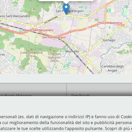
an Paolo D'Argon
Dati fiscali:
Manzoni Automobili Srl
 48
Via Nazionale, 48, San Paolo D'Arg
o D'Argon (BG)
P.IVA:
02641590167
personali (es. dati di navigazione o indirizzi IP) e fanno uso di Cooki
+39 035 425 4101
Registro delle imprese:
BG
ra cui miglioramento della funzionalità del sito e pubblicità personal
info@manzoniautomobili.it
alizzare le tue scelte utilizzando l'apposito pulsante. Scopri di più
N°
02641590167
tradali