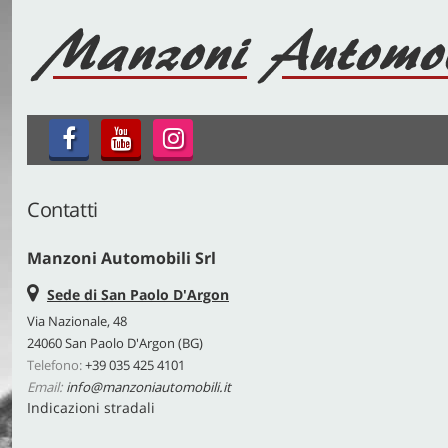
HOME
AZIENDA
SERVIZI
LISTA VEICOLI
Contatti
Manzoni Automobili Srl
ACQUISTIAMO USATO
Sede di San Paolo D'Argon
Via Nazionale, 48
ASSISTENZA
24060 San Paolo D'Argon (BG)
Telefono:
+39 035 425 4101
DEF POINT
Email:
info@manzoniautomobili.it
Indicazioni stradali
JEEP POINT