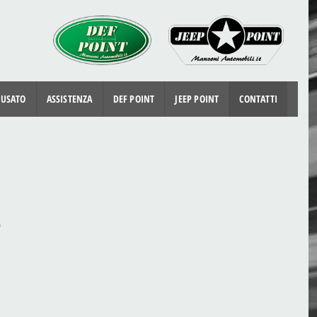
 USATO
ASSISTENZA
DEF POINT
JEEP POINT
CONTATTI
0