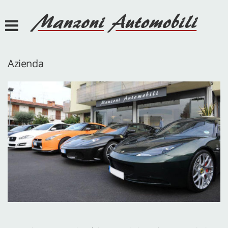
HOME
AZIENDA
Azienda
SERVIZI
LISTA VEICOLI
ACQUISTIAMO USATO
ASSISTENZA
DEF POINT
JEEP POINT