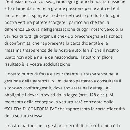
L’entusiasmo con cui svolgiamo ogni giorno la nostra missione
è fondamentalmente la grande passione per le auto ed è il
CONTATTI
motore che ci spinge a credere nel nostro prodotto. In ogni
nostra vettura potrete scorgere i particolari che fan la
differenza.La cura nell’igenizzazione di ogni nostro veicolo, la
verifica di tutti gli organi, il chek-up preconsegna e la scheda
di conformità, che rappresenta la carta d’identità e la
massima trasparenza delle nostre auto, fan sì che il nostro
usato non abbia nulla da nascondere. Il nostro migliore
risultato è la Vostra soddisfazione.
Il nostro punto di forza è sicuramente la trasparenza nella
gestione della garanzia. Vi invitiamo pertanto a consultare il
sito
www.conformgest.it
, dove troverete nei dettagli gli
obblighi e i doveri previsti dalla legge (artt. 128 e ss.). Al
momento della consegna la vettura sarà corredata dalla
“SCHEDA DI CONFORMITA’” che rappresenta la carta d’identità
della vettura stessa.
Il nostro partner nella gestione dei difetti di conformità è la