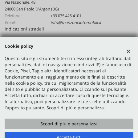
Via Nazionale, 48
24060 San Paolo D'Argon (BG)
Telefono:
+39 035 425 4101
Email:
info@manzoniautomobili.it
Indicazioni stradali
Cookie policy
Dati fiscali:
Manzoni Automobili Srl
Questo sito e gli strumenti terzi in esso integrati trattano dati
Via Nazionale, 48, San Paolo D'Argon (BG)
personali (es. dati di navigazione o indirizzi IP) e fanno uso di
Cookie, Pixel, Tag o altri identificatori necessari al
P.IVA:
02641590167
funzionamento e al raggiungimento delle finalità descritte
Registro delle imprese:
BG
nella cookie policy, tra cui miglioramento della funzionalità
N°
02641590167
del sito e pubblicità personalizzata. Cliccando sul pulsante
Accetta tutto, dichiari di accettare l'uso di queste tecnologie.
In alternativa, puoi personalizzare le tue scelte utilizzando
l'apposito pulsante. Scopri di più e personalizza.
Scopri di più e personalizza
Copyright © 2026 GestionaleAuto.com S.r.l., Tutti i diritti
riservati -
Leggi l'informativa sulla privacy
-
Cookie Policy
Accetta tutti