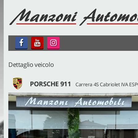
HOME
AZIENDA
SERVIZI
LISTA VEICOLI
Dettaglio veicolo
ACQUISTIAMO USATO
PORSCHE 911
Carrera 4S Cabriolet IVA ES
ASSISTENZA
DEF POINT
JEEP POINT