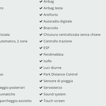
Airbag
ro
Airbag testa
Antifurto
Autoradio digitale
Bracciolo
izzata
Chiusura centralizzata senza chiave
utomatico, 2 zone
Controllo trazione
ESP
Fendinebbia
Isofix
e
Luci diurne
vo
Park Distance Control
Sensore di pioggia
eggio posteriori
Servosterzo
eumatiche
Sound system
archeggio assistito
Touch screen