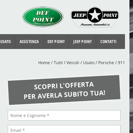
 USATO
ASSISTENZA
DEF POINT
JEEP POINT
CONTATTI
Home
/
Tutti I Veicoli
/
Usato
/
Porsche
/
911
SCOPRI L'OFFERTA
PER AVERLA SUBITO TUA!