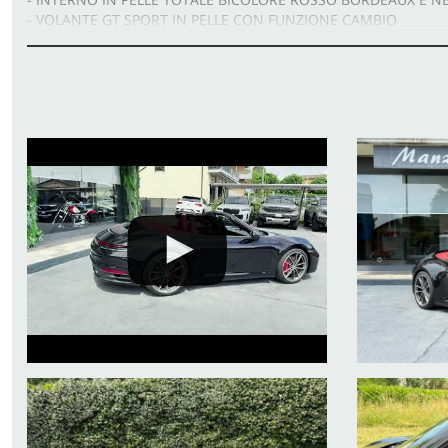
- VOLANTE GT SPORT IN PELLE CON FUNZIONE CAMBIO
- VEHICLE TRACKING SYSTEM PLUS
- SOUND SYSTEM BOSE
- SERVOSTERZO PLUS
- SENSORI DI PARCHEGGIO ANTERIORI E POSTERIORI
- SEDILI SPORTIVI INTERAMENTE ELETTRICI 14 VIE CON P
- SCARICO SPORTIVO
- POGGIATESTA ANTERIORI CON STEMMA PORSCHE
- RETROVISORI ESTERNI RIPIEGABILI ELETTRICAMENTE
- PACCHETTO LUCI ABITACOLO
- PACCHETTO CRONO SPORT
- FARI MATRIX A LED PORSCHE DYNAMIC LIGHT SYSTEM PLUS
- COMFORT ACCESS
- CERCHI IN LEGA DA "20/"21 CARRERA CLASSIC
- CLIMATIZZATORE AUTOMATICO A DUE ZONE
- CONNECT PLUS APPLE CAR PLAY
- ANDROID AUTO
- TEMPOMAT
- LUNOTTO TERMICO
- PASM
- MODULO NAVIGATORE
- VIVAVOCE BLUETOOTH