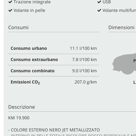
Trazione integrale
USB
Volante in pelle
Volante multifu
Consumi
Dimensioni 
Consumo urbano
11.1 l/100 km
Consumo extraurbano
7.8 l/100 km
P
Consumo combinato
9.0 l/100 km
Emissioni CO
207.0 g/km
L
2
Descrizione
KM 19.900
- COLORE ESTERNO NERO JET METALLIZZATO
- INTERNO IN PELLE TOTALE BICOLORE ROSSO BORDEAUX E N