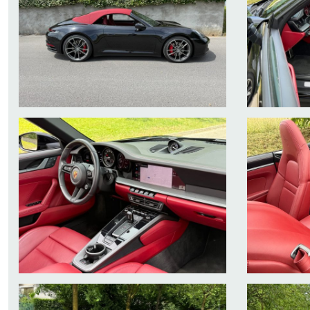
- DAB
UNICO PROPRIETARIO
TAGLIANDI UFFICIALI PORSCHE:
- 05/2025 KM 14.933
- 06/2026 KM 19.900
- 111 PUNTI APPENA ESEGUITI
WWW.MANZONIAUTOMOBILI.IT