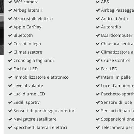
360° camera
ABS
Airbag laterali
Airbag Passegge
Alzacristalli elettrici
Android Auto
Apple CarPlay
Autoradio
Bluetooth
Boardcomputer
Cerchi in lega
Chiusura central
Climatizzatore
Climatizzatore a
Cronologia tagliandi
Cruise Control
Fari full-LED
Fari LED
Immobilizzatore elettronico
Interni in pelle
Leve al volante
Luce d'ambient
Luci diurne LED
Pacchetto sporti
Sedili sportivi
Sensore di luce
Sensori di parcheggio anteriori
Sensori di parch
Navigatore satellitare
Sospensioni pn
Specchietti laterali elettrici
Telecamera per p