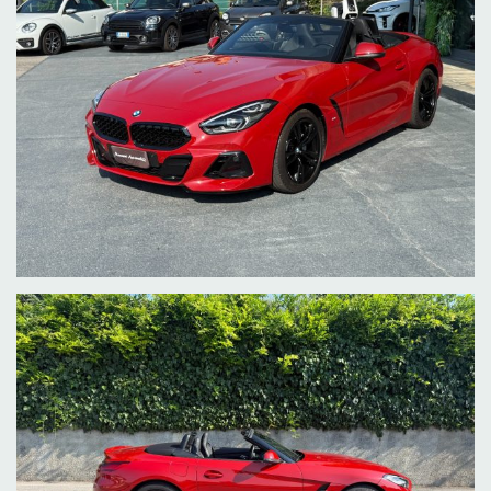
libretto service e doppie chiavi. Forniamo assistenza per
l'esportazione, targhe di transito e relativa assicurazione
all our car mileage has certified and guaranteed, service
booklet and double keys. we provide assistance for export
Transit plates with temporary insurance
alle unsere Auto Laufleistung hat zertifiziert und garantiert,
Serviceheft und Doppel-Tasten. bieten wir Unterstützung für
den Export Transit Platten mit temporären Versicherung
toute notre kilométrage a certifié et garanti, carnet d'entretien
et les touches doubles. nous fournissons une assistance à
l'exportation plaques de transit avec l'assurance temporaire