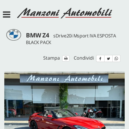
HOME
AZIENDA
BMW Z4
sDrive20i Msport IVA ESPOSTA
SERVIZI
BLACK PACK
Stampa
Condividi
LISTA VEICOLI
ACQUISTIAMO USATO
ASSISTENZA
DEF POINT
JEEP POINT