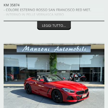
KM 35874
- COLORE ESTERNO ROSSO SAN FRANCISCO RED MET.
- INTERNO IN PELLE VERNASCA NERO
- BMW LIVE COCKPIT
- CAMBIO AUTOMATICO
LEGGI TUTTO...
- ATTACCHI ISOFIX
- DRIVING ASSIST
- PARAVENTO
- FARI A LED
- CONNECTED DRIVE
- CERCHI IN LEGA DA "18 M A DOPPIE RAZZE
- NAVIGATORE PROFESSIONAL
- PACK M AEREODINAMICO
- LUCI AMBIENTE
- SEDILI RISCALDATI
- SPECCHIETTI CON FUNZIONE ANABAGLIANTE
- IMPIANTO STEREO DAB
- SENSORI DI PARCHEGGIO ANTERIORI E POSTERIORI CON
TELECAMERA
- CLIMATIZZATORE AUTOMATICO A DUE ZONE
- SENSORI LUCE
- SENSORI PIOGGIA