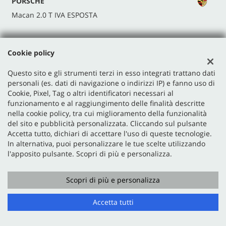
PORSCHE
Macan 2.0 T IVA ESPOSTA
Cookie policy
Questo sito e gli strumenti terzi in esso integrati trattano dati
personali (es. dati di navigazione o indirizzi IP) e fanno uso di
Cookie, Pixel, Tag o altri identificatori necessari al
funzionamento e al raggiungimento delle finalità descritte
nella cookie policy, tra cui miglioramento della funzionalità
del sito e pubblicità personalizzata. Cliccando sul pulsante
Sede di San Paolo D'Argon
Accetta tutto, dichiari di accettare l'uso di queste tecnologie.
Via Nazionale, 48
In alternativa, puoi personalizzare le tue scelte utilizzando
24060 San Paolo D'Argon (BG)
l'apposito pulsante. Scopri di più e personalizza.
Telefono:
+39 035 425 4101
Email:
info@manzoniautomobili.it
Scopri di più e personalizza
Indicazioni stradali
Accetta tutti
Dati fiscali: