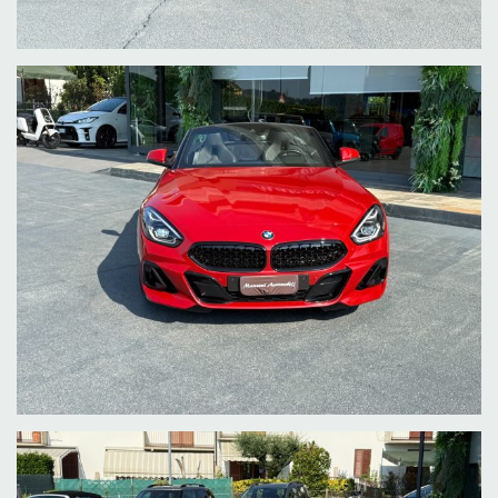
- VOLANTE SPORTIVO M IN PELLE CON PADDLE AL VOLANTE
- CRUISE CONTROL ADATTATIVO
- VIVAVOCE BLUETOOTH
- INGRESSO USB
- NAVIGATORE SATELLITARE
- APPLE CAR PLAY
IVA ESPOSTA
UNICO PROPRIETARIO
TAGLIANDI E KM CERTIFICATI
MAGGIORI INFO E VIDEO SUL NOSTRO SITO WEB
WWW.MANZONIAUTOMOBILI.IT
il presente annuncio e' valido salvo errori di
trascrizione e non costituisce vincolo
contrattuale
ogni nostra vettura ha chilometraggio certificato e garantito,