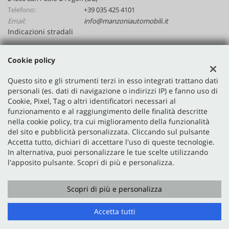
Telefono:
+39 035 425 4101
Email:
info@manzoniautomobili.it
Indicazioni stradali
Cookie policy
Dati fiscali:
Manzoni Automobili Srl
Questo sito e gli strumenti terzi in esso integrati trattano dati
personali (es. dati di navigazione o indirizzi IP) e fanno uso di
Via Nazionale, 48, San Paolo D'Argon (BG)
Cookie, Pixel, Tag o altri identificatori necessari al
P.IVA:
02641590167
funzionamento e al raggiungimento delle finalità descritte
Registro delle imprese:
BG
nella cookie policy, tra cui miglioramento della funzionalità
N°
02641590167
del sito e pubblicità personalizzata. Cliccando sul pulsante
Accetta tutto, dichiari di accettare l'uso di queste tecnologie.
In alternativa, puoi personalizzare le tue scelte utilizzando
l'apposito pulsante. Scopri di più e personalizza.
Scopri di più e personalizza
Copyright © 2026 GestionaleAuto.com S.r.l., Tutti i diritti
riservati -
Leggi l'informativa sulla privacy
-
Cookie Policy
Accetta tutti
Sito creato da:
GestionaleAuto.com