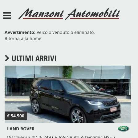
HOME
AZIENDA
Avvertimento:
Veicolo venduto o eliminato.
Ritorna alla home
SERVIZI
ULTIMI ARRIVI
LISTA VEICOLI
ACQUISTIAMO USATO
ASSISTENZA
€ 54.500
€
DEF POINT
LAND ROVER
JEEP POINT
Discovery 3.0D I6 249 CV AWD Auto R-Dynamic HSE 7