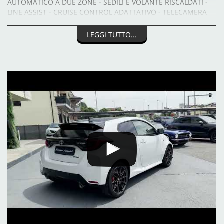
AUTOMATICO A DUE ZONE - SEDILI E VOLANTE RISCALDATI -
LINE ASSIST - CRUISE CONTROL ADATTATIVO - TELECAMERA
POSTERIORE - VIVAVOCE BLUETOOTH - SPECCHIETTI LATERALI
ELETTRICI
LEGGI TUTTO...
UNICO PROPRIETARIO
TAGLIANDI CERTIFICATI TOYOTA
WWW.MANZONIAUTOMOBILI.IT