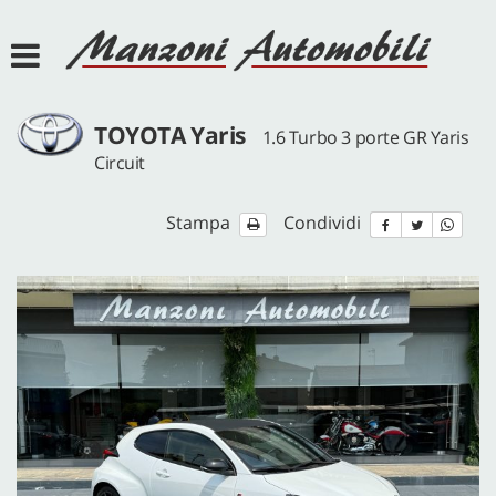
HOME
AZIENDA
TOYOTA Yaris
1.6 Turbo 3 porte GR Yaris
SERVIZI
Circuit
Stampa
Condividi
LISTA VEICOLI
ACQUISTIAMO USATO
ASSISTENZA
DEF POINT
JEEP POINT