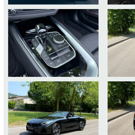
all our car mileage has certified and guaranteed, service book
alle unsere Auto Laufleistung hat zertifiziert und garantiert,
toute notre kilométrage a certifié et garanti, carnet d'entreti