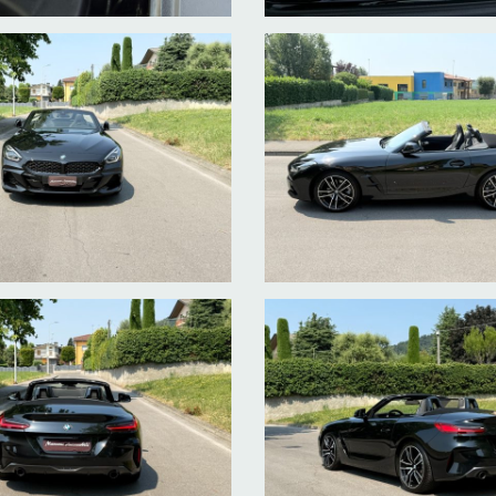
let and double keys. we provide assistance for export Transit plat
 Serviceheft und Doppel-Tasten. bieten wir Unterstützung für den E
en et les touches doubles. nous fournissons une assistance à l'expor