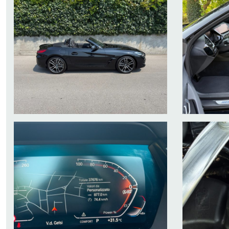
- CRUISE CONTROL ADATTATIVO
- VIVAVOCE BLUETOOTH
- INGRESSO USB
- NAVIGATORE SATELLITARE
- APPLE CAR PLAY
- ANDROID AUTO
IVA ESPOSTA
UNICO PROPRIETARIO
TAGLIANDI E KM CERTIFICATI
MAGGIORI INFO E VIDEO SUL NOSTRO SITO WEB
WWW.MANZONIAUTOMOBILI.IT
il presente annuncio e' valido salvo errori di
trascrizione e non costituisce vincolo
contrattuale
ogni nostra vettura ha chilometraggio certificato e garantito, l