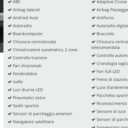
ABS
Adaptive Cruise 
Airbag laterali
Airbag Passegge
Android Auto
Antifurto
Autoradio
Autoradio digita
Boardcomputer
Bracciolo
Chiusura centralizzata
Chiusura central
telecomandata
Climatizzatore automatico, 2 zone
Controllo automa
Controllo trazione
Cronologia tagli
Fari direzionali
Fari full-LED
Fendinebbia
Freno di stazion
Isofix
Luce d'ambient
Luci diurne LED
Pacchetto sporti
Pneumatici estivi
Riconoscimento d
Sedili sportivi
Sensore di luce
Sensori di parcheggio anteriori
Sensori di parch
Navigatore satellitare
Sospensioni spo