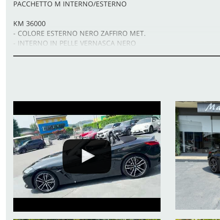
PACCHETTO M INTERNO/ESTERNO
KM 36000
- COLORE ESTERNO NERO ZAFFIRO MET.
- INTERNO IN PELLE VERNASCA NERO
- BMW LIVE COCKPIT
- CAMBIO AUTOMATICO
- ATTACCHI ISOFIX
- DRIVING ASSIST
- PARAVENTO
- FARI A LED ADATTIVI
- CONNECTED DRIVE
- CERCHI IN LEGA DA "19 M A DOPPIE RAZZE
- NAVIGATORE PROFESSIONAL
- PACK M AEREODINAMICO
- SEDILI RISCALDATI
- SPECCHIETTI CON FUNZIONE ANABAGLIANTE
- IMPIANTO STEREO DAB
- SENSORI DI PARCHEGGIO ANTERIORI E POSTERIORI CON TE
- CLIMATIZZATORE AUTOMATICO A DUE ZONE
- SENSORI LUCE
- SENSORI PIOGGIA
- VOLANTE SPORTIVO M IN PELLE CON PADDLE AL VOLANTE