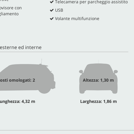
Telecamera per parcheggio assistito
ovisore con
USB
gliamento
Volante multifunzione
esterne ed interne
osti omologati: 2
Altezza: 1,30 m
unghezza: 4,32 m
Larghezza: 1,86 m