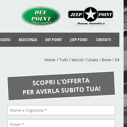
 USATO
ASSISTENZA
DEF POINT
JEEP POINT
CONTATTI
Home
/
Tutti I Veicoli
/
Usato
/
Bmw
/
Z4
SCOPRI L'OFFERTA
PER AVERLA SUBITO TUA!