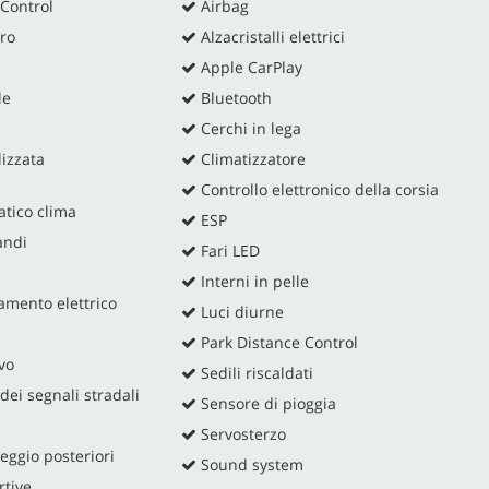
Control
Airbag
ro
Alzacristalli elettrici
Apple CarPlay
le
Bluetooth
Cerchi in lega
izzata
Climatizzatore
Controllo elettronico della corsia
tico clima
ESP
andi
Fari LED
Interni in pelle
amento elettrico
Luci diurne
e
Park Distance Control
vo
Sedili riscaldati
ei segnali stradali
Sensore di pioggia
Servosterzo
eggio posteriori
Sound system
rtive