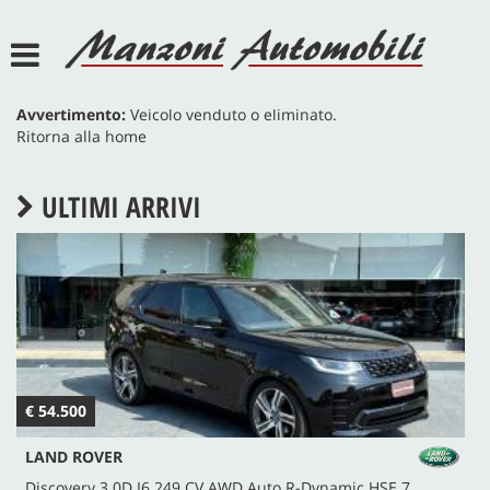
HOME
AZIENDA
Avvertimento:
Veicolo venduto o eliminato.
Ritorna alla home
SERVIZI
ULTIMI ARRIVI
LISTA VEICOLI
ACQUISTIAMO USATO
ASSISTENZA
€ 54.500
€
DEF POINT
LAND ROVER
JEEP POINT
Discovery 3.0D I6 249 CV AWD Auto R-Dynamic HSE 7