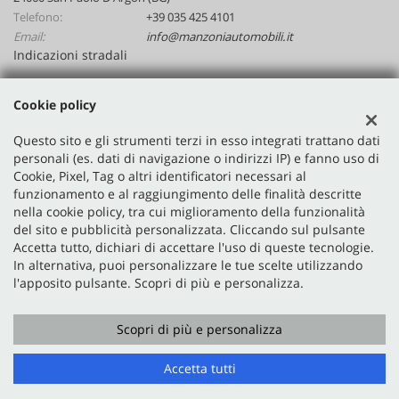
Telefono:
+39 035 425 4101
Email:
info@manzoniautomobili.it
Indicazioni stradali
Cookie policy
Dati fiscali:
Manzoni Automobili Srl
Questo sito e gli strumenti terzi in esso integrati trattano dati
personali (es. dati di navigazione o indirizzi IP) e fanno uso di
Via Nazionale, 48, San Paolo D'Argon (BG)
Cookie, Pixel, Tag o altri identificatori necessari al
P.IVA:
02641590167
funzionamento e al raggiungimento delle finalità descritte
Registro delle imprese:
BG
nella cookie policy, tra cui miglioramento della funzionalità
N°
02641590167
del sito e pubblicità personalizzata. Cliccando sul pulsante
Accetta tutto, dichiari di accettare l'uso di queste tecnologie.
In alternativa, puoi personalizzare le tue scelte utilizzando
l'apposito pulsante. Scopri di più e personalizza.
Scopri di più e personalizza
Copyright © 2026 GestionaleAuto.com S.r.l., Tutti i diritti
riservati -
Leggi l'informativa sulla privacy
-
Cookie Policy
Accetta tutti
Sito creato da:
GestionaleAuto.com