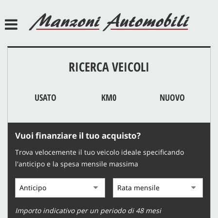
HOME
AZIENDA
RICERCA VEICOLI
SERVIZI
USATO
KM0
NUOVO
LISTA VEICOLI
ACQUISTIAMO USATO
Vuoi finanziare il tuo acquisto?
Trova velocemente il tuo veicolo ideale specificando
ASSISTENZA
l'anticipo e la spesa mensile massima
DEF POINT
Importo indicativo per un periodo di 48 mesi
JEEP POINT