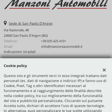
Sede di San Paolo D'Argon
Via Nazionale, 48
24060 San Paolo D'Argon (BG)
Telefono:
+39 035 425 4101
Email:
info@manzoniautomobili.it
Indicazioni stradali
Cookie policy
Dati fiscali:
Manzoni Automobili Srl
Questo sito e gli strumenti terzi in esso integrati trattano dati
personali (es. dati di navigazione o indirizzi IP) e fanno uso di
Via Nazionale, 48, San Paolo D'Argon (BG)
Cookie, Pixel, Tag o altri identificatori necessari al
P.IVA:
02641590167
funzionamento e al raggiungimento delle finalità descritte
Registro delle imprese:
BG
nella cookie policy, tra cui miglioramento della funzionalità
N°
02641590167
del sito e pubblicità personalizzata. Cliccando sul pulsante
Accetta tutto, dichiari di accettare l'uso di queste tecnologie.
In alternativa, puoi personalizzare le tue scelte utilizzando