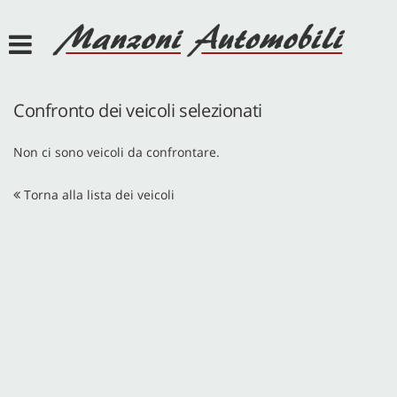
HOME
AZIENDA
Confronto dei veicoli selezionati
SERVIZI
Non ci sono veicoli da confrontare.
LISTA VEICOLI
Torna alla lista dei veicoli
ACQUISTIAMO USATO
ASSISTENZA
DEF POINT
JEEP POINT