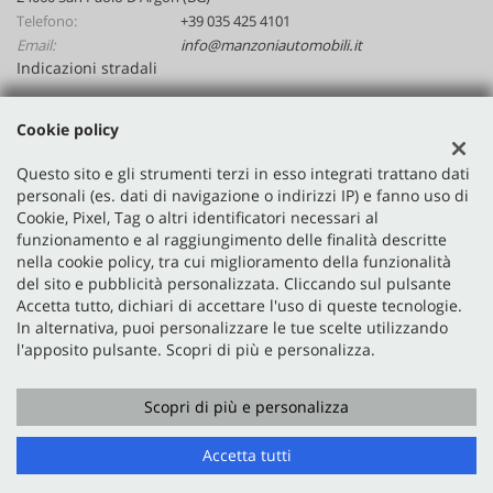
Telefono:
+39 035 425 4101
Email:
info@manzoniautomobili.it
Indicazioni stradali
Cookie policy
Dati fiscali:
Manzoni Automobili Srl
Questo sito e gli strumenti terzi in esso integrati trattano dati
personali (es. dati di navigazione o indirizzi IP) e fanno uso di
Via Nazionale, 48, San Paolo D'Argon (BG)
Cookie, Pixel, Tag o altri identificatori necessari al
P.IVA:
02641590167
funzionamento e al raggiungimento delle finalità descritte
Registro delle imprese:
BG
nella cookie policy, tra cui miglioramento della funzionalità
N°
02641590167
del sito e pubblicità personalizzata. Cliccando sul pulsante
Accetta tutto, dichiari di accettare l'uso di queste tecnologie.
In alternativa, puoi personalizzare le tue scelte utilizzando
l'apposito pulsante. Scopri di più e personalizza.
Scopri di più e personalizza
Copyright © 2026 GestionaleAuto.com S.r.l., Tutti i diritti
riservati -
Leggi l'informativa sulla privacy
-
Cookie Policy
Accetta tutti
Sito creato da:
GestionaleAuto.com